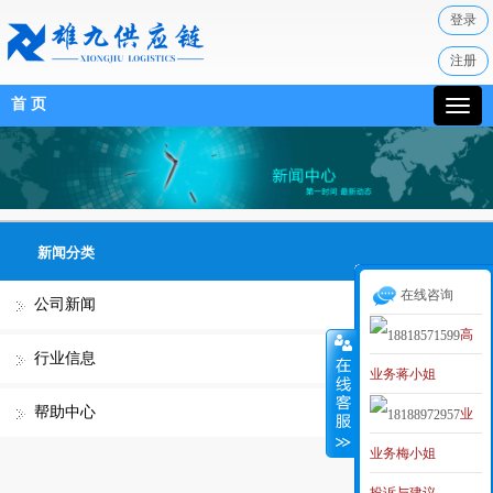
登录
注册
首 页
新闻分类
在线咨询
公司新闻
高
行业信息
业务蒋小姐
级业务经理
帮助中心
业
MAKER
业务梅小姐
务李小姐